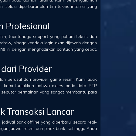
ngguan pada domain utama. Kami berpengalaman
ni selalu diperbarui oleh tim teknis internal yang
m Profesional
dmin, tapi tenaga support yang paham teknis dan
hdraw, hingga kendala login akan dijawab dengan
ine
ini dengan menghadirkan bantuan yang cepat,
dari Provider
dan berasal dari provider game resmi. Kami tidak
una kami tunjukkan bahwa akses pada data RTP
n seputar permainan yang sangat membantu para
k Transaksi Lancar
adwal bank offline yang diperbarui secara real-
engan jadwal resmi dari pihak bank, sehingga Anda