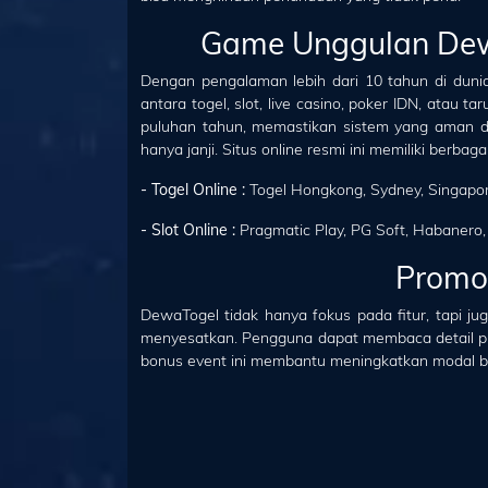
Game Unggulan DewaT
Dengan pengalaman lebih dari 10 tahun di dunia
antara togel, slot, live casino, poker IDN, atau
puluhan tahun, memastikan sistem yang aman da
hanya janji. Situs online resmi ini memiliki berb
- Togel Online :
Togel Hongkong, Sydney, Singapore,
- Slot Online :
Pragmatic Play, PG Soft, Habanero, 
Promo
DewaTogel tidak hanya fokus pada fitur, tapi j
menyesatkan. Pengguna dapat membaca detail p
bonus event ini membantu meningkatkan modal be