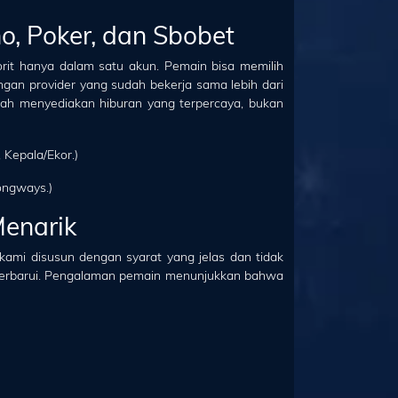
o, Poker, dan Sbobet
orit hanya dalam satu akun. Pemain bisa memilih
engan provider yang sudah bekerja sama lebih dari
lah menyediakan hiburan yang terpercaya, bukan
 Kepala/Ekor.)
ongways.)
enarik
kami disusun dengan syarat yang jelas dan tidak
perbarui. Pengalaman pemain menunjukkan bahwa