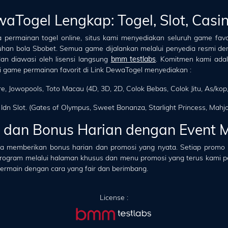
ogel Lengkap: Togel, Slot, Casin
 permainan togel online, situs kami menyediakan seluruh game fav
 taruhan bola Sbobet. Semua game dijalankan melalui penyedia resmi d
n diawasi oleh lisensi langsung
bmm testlabs
. Komitmen kami ada
agai game permainan favorit di Link DewaTogel menyediakan :
 Jowopools, Toto Macau (4D, 3D, 2D, Colok Bebas, Colok Jitu, As/kop,
Idn Slot. (Gates of Olympus, Sweet Bonanza, Starlight Princess, Mahj
 dan Bonus Harian dengan Event M
uga memberikan bonus harian dan promosi yang nyata. Setiap promo 
rogram melalui halaman khusus dan menu promosi yang terus kami 
rmain dengan cara yang fair dan berimbang.
License :