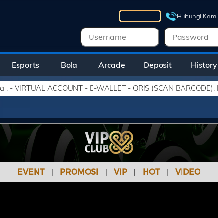
Hubungi Kami
Esports
Bola
Arcade
Deposit
History
 - E-WALLET - QRIS (SCAN BARCODE). Link Alternatif DEWATOGEL