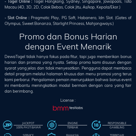
- Togel Online :
Togel Hongkong, Sydney, Singapore, Jowopools, Toto
Macau (4D, 3D, 2D, Colok Bebas, Colok Jitu, As/kop, Kepala/Ekor.)
- Slot Online :
Pragmatic Play, PG Soft, Habanero, Idn Slot. (Gates of
Olympus, Sweet Bonanza, Starlight Princess, Mahjongways.)
Promo dan Bonus Harian
dengan Event Menarik
DewaTogel tidak hanya fokus pada fitur, tapi juga memberikan bonus
harian dan promosi yang nyata. Setiap promo kami disusun dengan
syarat yang jelas dan tidak menyesatkan. Pengguna dapat membaca
detail program melalui halaman khusus dan menu promosi yang terus
kami perbarui. Pengalaman pemain menunjukkan bahwa bonus event
ini membantu meningkatkan modal bermain dengan cara yang fair
dan berimbang.
License :
JACKPOT
ENGINE
RESPONSIBLE
100% PASTI BAYAR
TERBAIK
GAMBLING
SERVICE
RAHASIA
TERBESAR