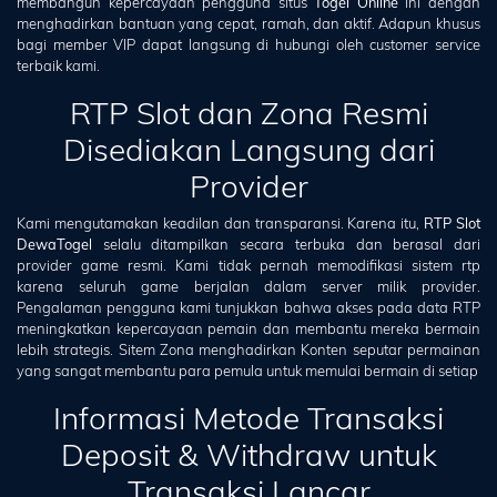
membangun kepercayaan pengguna situs
Togel Online
ini dengan
menghadirkan bantuan yang cepat, ramah, dan aktif. Adapun khusus
bagi member VIP dapat langsung di hubungi oleh customer service
terbaik kami.
RTP Slot dan Zona Resmi
Disediakan Langsung dari
Provider
Kami mengutamakan keadilan dan transparansi. Karena itu,
RTP Slot
DewaTogel
selalu ditampilkan secara terbuka dan berasal dari
provider game resmi. Kami tidak pernah memodifikasi sistem rtp
karena seluruh game berjalan dalam server milik provider.
Pengalaman pengguna kami tunjukkan bahwa akses pada data RTP
meningkatkan kepercayaan pemain dan membantu mereka bermain
lebih strategis. Sitem Zona menghadirkan Konten seputar permainan
yang sangat membantu para pemula untuk memulai bermain di setiap
Informasi Metode Transaksi
Deposit & Withdraw untuk
Transaksi Lancar