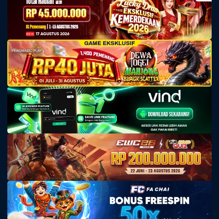
Arcade
Deposit
History
Referral
Promosi
Hubungi
Kami
Download
6 ©
WATOGEL
right
erved