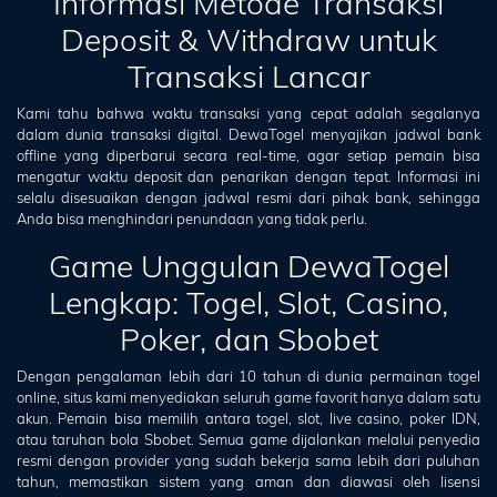
Informasi Metode Transaksi
Deposit & Withdraw untuk
Transaksi Lancar
Kami tahu bahwa waktu transaksi yang cepat adalah segalanya
dalam dunia transaksi digital. DewaTogel menyajikan jadwal bank
offline yang diperbarui secara real-time, agar setiap pemain bisa
mengatur waktu deposit dan penarikan dengan tepat. Informasi ini
selalu disesuaikan dengan jadwal resmi dari pihak bank, sehingga
Anda bisa menghindari penundaan yang tidak perlu.
Game Unggulan DewaTogel
Lengkap: Togel, Slot, Casino,
Poker, dan Sbobet
Dengan pengalaman lebih dari 10 tahun di dunia permainan togel
online, situs kami menyediakan seluruh game favorit hanya dalam satu
akun. Pemain bisa memilih antara togel, slot, live casino, poker IDN,
atau taruhan bola Sbobet. Semua game dijalankan melalui penyedia
resmi dengan provider yang sudah bekerja sama lebih dari puluhan
tahun, memastikan sistem yang aman dan diawasi oleh lisensi