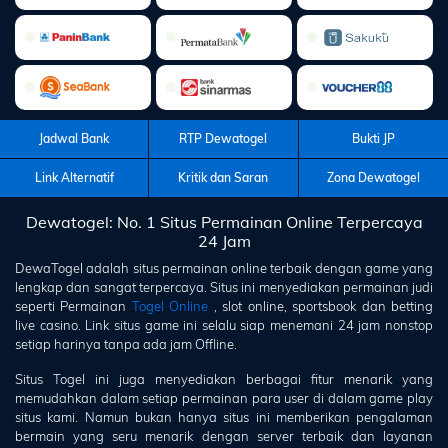
Jadwal Bank
RTP Dewatogel
Bukti JP
Link Alternatif
Kritik dan Saran
Zona Dewatogel
Dewatogel: No. 1 Situs Permainan Online Terpercaya
24 Jam
DewaTogel
adalah situs permainan online terbaik dengan game yang
lengkap dan sangat terpercaya. Situs ini menyediakan permainan judi
seperti Permainan
Togel Online
, slot online, sportsbook dan betting
live casino. Link situs game ini selalu siap menemani 24 jam nonstop
setiap harinya tanpa ada jam Offline.
Situs Togel ini juga menyediakan berbagai fitur menarik yang
memudahkan dalam setiap permainan para user di dalam game play
situs kami. Namun bukan hanya situs ini memberikan pengalaman
bermain yang seru menarik dengan server terbaik dan layanan