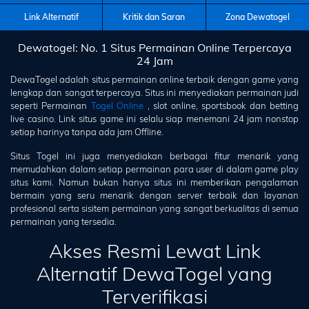
Link Alternatif
Kritik dan Saran
Zona Dewatogel
Dewatogel: No. 1 Situs Permainan Online Terpercaya
24 Jam
DewaTogel
adalah situs permainan online terbaik dengan game yang
lengkap dan sangat terpercaya. Situs ini menyediakan permainan judi
seperti Permainan
Togel Online
, slot online, sportsbook dan betting
live casino. Link situs game ini selalu siap menemani 24 jam nonstop
setiap harinya tanpa ada jam Offline.
Situs Togel ini juga menyediakan berbagai fitur menarik yang
memudahkan dalam setiap permainan para user di dalam game play
situs kami. Namun bukan hanya situs ini memberikan pengalaman
bermain yang seru menarik dengan server terbaik dan layanan
profesional serta sisitem permainan yang sangat berkualitas di semua
permainan yang tersedia.
Akses Resmi Lewat Link
Alternatif DewaTogel yang
Terverifikasi